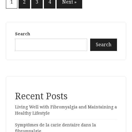
Posts
1
2
3
4
Next »
pagination
Search
Search
Recent Posts
Living Well with Fibromyalgia and Maintaining a
Healthy Lifestyle
Symptômes de la carie dentaire dans la
fibromyalgie